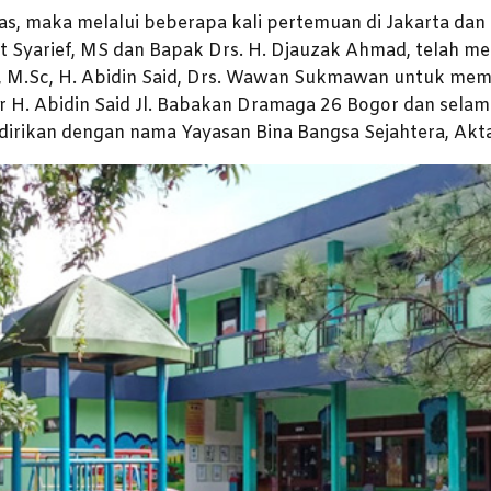
tas, maka melalui beberapa kali pertemuan di Jakarta da
at Syarief, MS dan Bapak Drs. H. Djauzak Ahmad, telah mem
n, M.Sc, H. Abidin Said, Drs. Wawan Sukmawan untuk mem
r H. Abidin Said Jl. Babakan Dramaga 26 Bogor dan selam
irikan dengan nama Yayasan Bina Bangsa Sejahtera, Akta